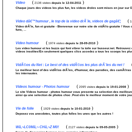
(
)
Video
2136 visites
depuis le 12-04-2011
Chaque jours des videos les plus fun, les videos droles sont mises en jour sur
(
Video dâ€™humour , le top de la video drÃ´le, videos de gagâ€¦
1
Video drÃ´le, fun et gratuite - Bienvenue sur notre site de vidÃ©o gratuite ! Vo
funs, ...
(
)
Video humour
1974 visites
depuis le 28-09-2010
Les video humour et les buzzs qui font vibrer la toile sur busseur.net. Retrouve
videos insolites!En seulement quelques clics accedez a tous les scoops les plus
VidÃ©os du Net : Le best of des vidÃ©os les plus drÃ´les du net !
Le meilleur best of des vidÃ©os drÃ´les, d'humour, des parodies, des camÃ©ra
les internautes.
(
)
Videos humour - Photos humour
2095 visites
depuis le 19-01-2008
Le site Videos humour - photos humour vous presente sa selection des meilleur
ainsi qu une selection de photos choc .Peut etre le meilleur moment de votre jo
(
)
Vie de folie
1929 visites
depuis le 10-01-2010
Deposez vos anecdotes, toutes plus folles les unes que les autres !
(
)
Wâ‚¬LC0Mâ‚¬ CHâ‚¬Z M0!
2127 visites
depuis le 09-05-2005