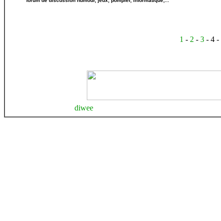
forum de discussion humour, jeux, pompier, informatique,...
1
-
2
-
3
- 4 -
diwee