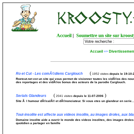
Accueil
|
Soumettre un site sur kroost
Accueil
=>
Divertissemen
(
Ro et Cut - Les comÃ©diens Carglouch
1952 visites
depuis le 19-10-
Roetcut.net est un site qui vous permet de visionner toutes les vidÃ©os des n
des reportages et des vidÃ©os bonus des acteurs de la parodie Carglouch.
(
)
Serials Glandeurs
2041 visites
depuis le 11-07-2006
Site Ã l humour dÃ©calÃ© et dÃ©nonciateur. Si vous etes un glandeur en serie... c
Tout-insolite est affecte aux videos insolite, au images droles, aux bl
Domaine insolite aide a ouvrir le monde des videos insolites, des images droles 
quotidien a partager en famille