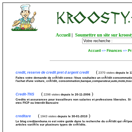
Accueil
|
Soumettre un site sur kroost
Accueil
=>
Finances
=>
Pr
(
credit, reserve de credit pret d argent credit
2370 visites
depuis le 1
Faites votre demande de crÃ©dit conso -Vous souhaitez un crÃ©dit consommation
l'achat d'une voiture, crÃ©dit, consommation,banque,comparateur,auto,moto,trav
(
)
Credit-TNS
2298 visites
depuis le 20-11-2006
Credits et assurances pour travailleurs non salaries et professions liberales. S
etes FICP ou Interdit Bancaire
(
)
creditare
1943 visites
depuis le 30-01-2010
Le blog creditarebuna.ro est votre guide dans la recherche du crÃ©dit qui rÃ©p
articles variÃ©s sur plusieurs types de crÃ©dits.