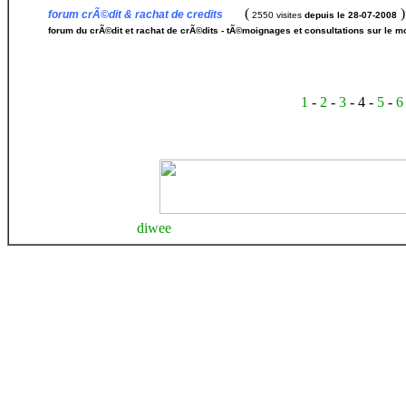
(
)
forum crÃ©dit & rachat de credits
2550 visites
depuis le 28-07-2008
forum du crÃ©dit et rachat de crÃ©dits - tÃ©moignages et consultations sur le m
1
-
2
-
3
- 4 -
5
-
6
diwee