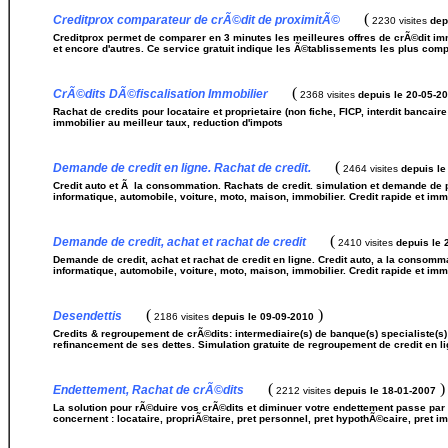
(
Creditprox comparateur de crÃ©dit de proximitÃ©
2230 visites
dep
Creditprox permet de comparer en 3 minutes les meilleures offres de crÃ©dit im
et encore d'autres. Ce service gratuit indique les Ã©tablissements les plus compÃ
(
CrÃ©dits DÃ©fiscalisation Immobilier
2368 visites
depuis le 20-05-2
Rachat de credits pour locataire et proprietaire (non fiche, FICP, interdit banca
immobilier au meilleur taux, reduction d'impots
(
Demande de credit en ligne. Rachat de credit.
2464 visites
depuis le
Credit auto et Ã la consommation. Rachats de credit. simulation et demande de p
informatique, automobile, voiture, moto, maison, immobilier. Credit rapide et imm
(
Demande de credit, achat et rachat de credit
2410 visites
depuis le 
Demande de credit, achat et rachat de credit en ligne. Credit auto, a la consomm
informatique, automobile, voiture, moto, maison, immobilier. Credit rapide et imm
(
)
Desendettis
2186 visites
depuis le 09-09-2010
Credits & regroupement de crÃ©dits: intermediaire(s) de banque(s) specialiste(s
refinancement de ses dettes. Simulation gratuite de regroupement de credit en li
(
)
Endettement, Rachat de crÃ©dits
2212 visites
depuis le 18-01-2007
La solution pour rÃ©duire vos crÃ©dits et diminuer votre endettement passe par 
concernent : locataire, propriÃ©taire, pret personnel, pret hypothÃ©caire, pret imm