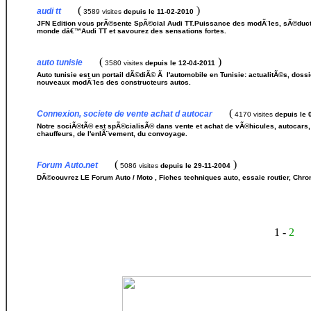
(
)
audi tt
3589 visites
depuis le 11-02-2010
JFN Edition vous prÃ©sente SpÃ©cial Audi TT.Puissance des modÃ¨les, sÃ©ducti
monde dâ€™Audi TT et savourez des sensations fortes.
(
)
auto tunisie
3580 visites
depuis le 12-04-2011
Auto tunisie est un portail dÃ©diÃ© Ã l'automobile en Tunisie: actualitÃ©s, dos
nouveaux modÃ¨les des constructeurs autos.
(
Connexion, societe de vente achat d autocar
4170 visites
depuis le 
Notre sociÃ©tÃ© est spÃ©cialisÃ© dans vente et achat de vÃ©hicules, autocars
chauffeurs, de l'enlÃ¨vement, du convoyage.
(
)
Forum Auto.net
5086 visites
depuis le 29-11-2004
DÃ©couvrez LE Forum Auto / Moto , Fiches techniques auto, essaie routier, Ch
1 -
2