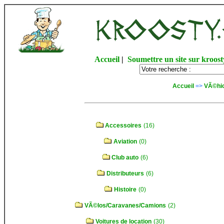
Accueil
|
Soumettre un site sur kroost
Accueil
=>
VÃ©hi
Accessoires
(16)
Aviation
(0)
Club auto
(6)
Distributeurs
(6)
Histoire
(0)
VÃ©los/Caravanes/Camions
(2)
Voitures de location
(30)