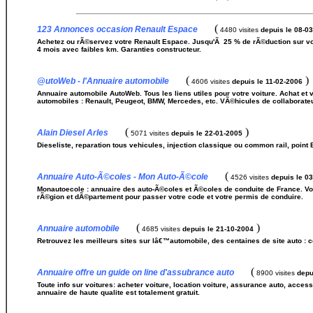
(
123 Annonces occasion Renault Espace
4480 visites
depuis le 08-0
Achetez ou rÃ©servez votre Renault Espace. Jusqu'Ã 25 % de rÃ©duction sur voit
4 mois avec faibles km. Garanties constructeur.
(
)
@utoWeb - l'Annuaire automobile
4606 visites
depuis le 11-02-2006
Annuaire automobile AutoWeb. Tous les liens utiles pour votre voiture. Achat et
automobiles : Renault, Peugeot, BMW, Mercedes, etc. VÃ©hicules de collaborate
(
)
Alain Diesel Arles
5071 visites
depuis le 22-01-2005
Dieseliste, reparation tous vehicules, injection classique ou common rail, point
(
Annuaire Auto-Ã©coles - Mon Auto-Ã©cole
4526 visites
depuis le 0
Monautoecole : annuaire des auto-Ã©coles et Ã©coles de conduite de France. Vo
rÃ©gion et dÃ©partement pour passer votre code et votre permis de conduire.
(
)
Annuaire automobile
4685 visites
depuis le 21-10-2004
Retrouvez les meilleurs sites sur lâ€™automobile, des centaines de site auto : co
(
Annuaire offre un guide on line d'assubrance auto
8900 visites
depu
Toute info sur voitures: acheter voiture, location voiture, assurance auto, acc
annuaire de haute qualite est totalement gratuit.