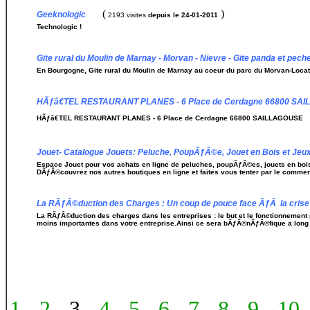
(
)
Geeknologic
2193 visites
depuis le 24-01-2011
Technologic !
Gite rural du Moulin de Marnay - Morvan - Nievre - Gite panda et peche
En Bourgogne, Gite rural du Moulin de Marnay au coeur du parc du Morvan-Loc
HÃƒâ€TEL RESTAURANT PLANES - 6 Place de Cerdagne 66800 SA
HÃƒâ€TEL RESTAURANT PLANES - 6 Place de Cerdagne 66800 SAILLAGOUSE
Jouet- Catalogue Jouets: Peluche, PoupÃƒÂ©e, Jouet en Bois et Jeux
Espace Jouet pour vos achats en ligne de peluches, poupÃƒÂ©es, jouets en bois
DÃƒÂ©couvrez nos autres boutiques en ligne et faites vous tenter par le comme
La RÃƒÂ©duction des Charges : Un coup de pouce face ÃƒÂ la crise
La RÃƒÂ©duction des charges dans les entreprises : le but et le fonctionneme
moins importantes dans votre entreprise.Ainsi ce sera bÃƒÂ©nÃƒÂ©fique a long 
1
-
2
- 3 -
4
-
5
-
6
-
7
-
8
-
9
-
10