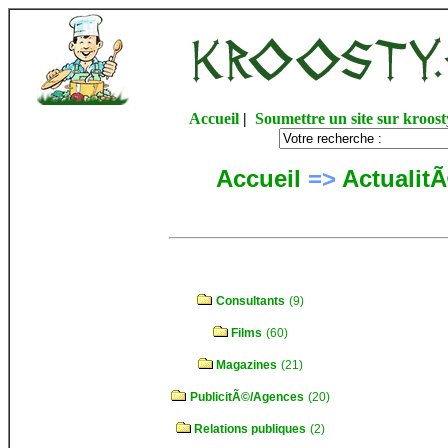
Accueil
|
Soumettre un site sur kroost
Accueil
=>
Actualit
Consultants
(9)
Films
(60)
Magazines
(21)
PublicitÃ©/Agences
(20)
Relations publiques
(2)