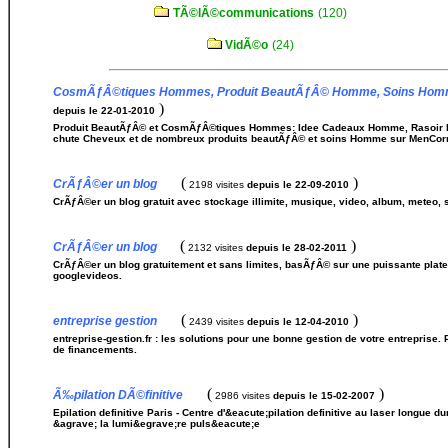
TÃ©lÃ©communications
(120)
VidÃ©o
(24)
CosmÃƒÂ©tiques Hommes, Produit BeautÃƒÂ© Homme, Soins Homm
)
depuis le 22-01-2010
Produit BeautÃƒÂ© et CosmÃƒÂ©tiques Hommes: Idee Cadeaux Homme, Rasoir 
chute Cheveux et de nombreux produits beautÃƒÂ© et soins Homme sur MenCor
(
)
CrÃƒÂ©er un blog
2198 visites
depuis le 22-09-2010
CrÃƒÂ©er un blog gratuit avec stockage illimite, musique, video, album, meteo, s
(
)
CrÃƒÂ©er un blog
2132 visites
depuis le 28-02-2011
CrÃƒÂ©er un blog gratuitement et sans limites, basÃƒÂ© sur une puissante platef
googlevideos.
(
)
entreprise gestion
2439 visites
depuis le 12-04-2010
entreprise-gestion.fr : les solutions pour une bonne gestion de votre entreprise. 
de financements.
(
)
Ã‰pilation DÃ©finitive
2986 visites
depuis le 15-02-2007
Epilation definitive Paris - Centre d'&eacute;pilation definitive au laser longue 
&agrave; la lumi&egrave;re puls&eacute;e