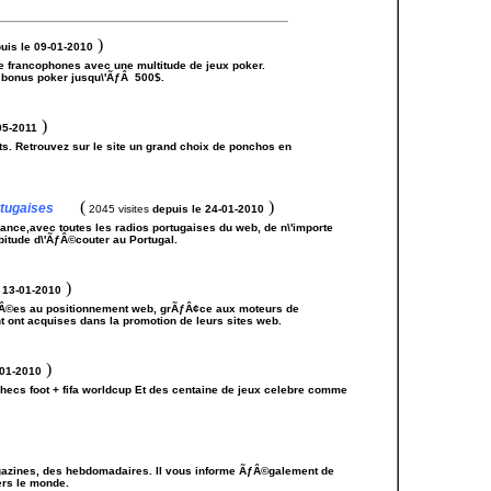
)
uis le 09-01-2010
ne francophones avec une multitude de jeux poker.
 bonus poker jusqu\'ÃƒÂ 500$.
)
05-2011
. Retrouvez sur le site un grand choix de ponchos en
(
)
tugaises
2045 visites
depuis le 24-01-2010
nce,avec toutes les radios portugaises du web, de n\'importe
bitude d\'ÃƒÂ©couter au Portugal.
)
 13-01-2010
ƒÂ©es au positionnement web, grÃƒÂ¢ce aux moteurs de
 ont acquises dans la promotion de leurs sites web.
)
-01-2010
 echecs foot + fifa worldcup Et des centaine de jeux celebre comme
agazines, des hebdomadaires. Il vous informe ÃƒÂ©galement de
ers le monde.