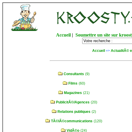
Accueil
|
Soumettre un site sur kroost
Accueil
=>
ActualitÃ© 
Consultants
(9)
Films
(60)
Magazines
(21)
PublicitÃ©/Agences
(20)
Relations publiques
(2)
TÃ©lÃ©communications
(120)
VidÃ©o
(24)