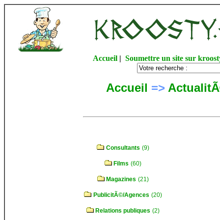
Accueil
|
Soumettre un site sur kroost
Accueil
=>
Actualit
Consultants
(9)
Films
(60)
Magazines
(21)
PublicitÃ©/Agences
(20)
Relations publiques
(2)