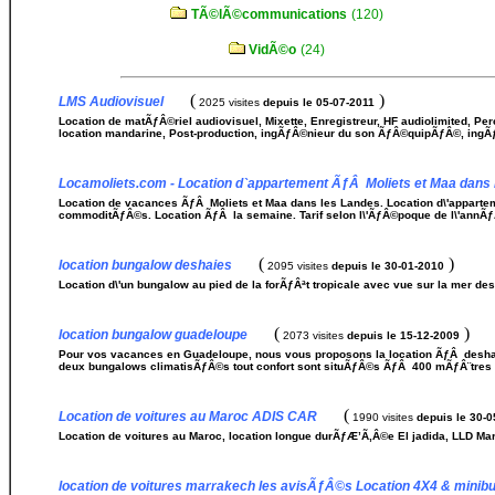
TÃ©lÃ©communications
(120)
VidÃ©o
(24)
(
)
LMS Audiovisuel
2025 visites
depuis le 05-07-2011
Location de matÃƒÂ©riel audiovisuel, Mixette, Enregistreur, HF audiolimited, P
location mandarine, Post-production, ingÃƒÂ©nieur du son ÃƒÂ©quipÃƒÂ©, ingÃ
Locamoliets.com - Location d`appartement ÃƒÂ Moliets et Maa dans 
Location de vacances ÃƒÂ Moliets et Maa dans les Landes. Location d\'appartem
commoditÃƒÂ©s. Location ÃƒÂ la semaine. Tarif selon l\'ÃƒÂ©poque de l\'annÃ
(
)
location bungalow deshaies
2095 visites
depuis le 30-01-2010
Location d\'un bungalow au pied de la forÃƒÂªt tropicale avec vue sur la mer d
(
)
location bungalow guadeloupe
2073 visites
depuis le 15-12-2009
Pour vos vacances en Guadeloupe, nous vous proposons la location ÃƒÂ desha
deux bungalows climatisÃƒÂ©s tout confort sont situÃƒÂ©s ÃƒÂ 400 mÃƒÂ¨tres 
(
Location de voitures au Maroc ADIS CAR
1990 visites
depuis le 30-0
Location de voitures au Maroc, location longue durÃƒÆ’Ã‚Â©e El jadida, LLD Ma
location de voitures marrakech les avisÃƒÂ©s Location 4X4 & minib