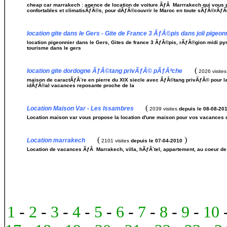
cheap car marrakech : agence de location de voiture ÃƒÂ Marrrakech qui vous 
confortables et climatisÃƒÂ©s, pour dÃƒÂ©couvrir le Maroc en toute sÃƒÂ©rÃƒ
location gite dans le Gers - Gite de France 3 ÃƒÂ©pis dans joli pigeon
location pigeonnier dans le Gers, Gites de france 3 ÃƒÂ©pis, rÃƒÂ©gion midi 
tourisme dans le gers
(
location gite dordogne ÃƒÂ©tang privÃƒÂ© pÃƒÂªche
2026 visite
maison de caractÃƒÂ¨re en pierre du XIX siecle avec ÃƒÂ©tang privÃƒÂ© pour 
idÃƒÂ©al vacances reposante proche de la
(
Location Maison Var - Les Issambres
2039 visites
depuis le 08-08-20
Location maison var vous propose la location d'une maison pour vos vacances d
(
)
Location marrakech
2101 visites
depuis le 07-04-2010
Location de vacances ÃƒÂ Marrakech, villa, hÃƒÂ´tel, appartement, au coeur de
1
-
2
-
3
-
4
-
5
-
6
-
7
-
8
-
9
-
10