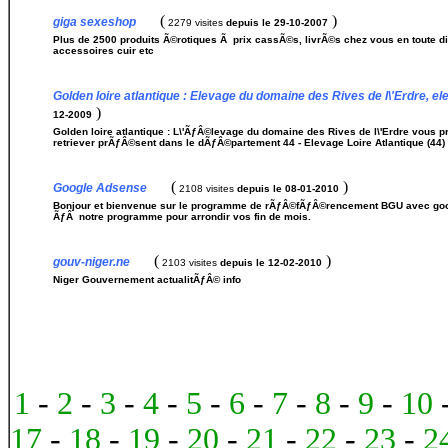
(
)
giga sexeshop
2279 visites
depuis le 29-10-2007
Plus de 2500 produits Ã©rotiques Ã prix cassÃ©s, livrÃ©s chez vous en toute di
accessoires cuir etc
Golden loire atlantique : Elevage du domaine des Rives de l\'Erdre, el
)
12-2009
Golden loire atlantique : L\'ÃƒÂ©levage du domaine des Rives de l\'Erdre vous 
retriever prÃƒÂ©sent dans le dÃƒÂ©partement 44 - Elevage Loire Atlantique (44)
(
)
Google Adsense
2108 visites
depuis le 08-01-2010
Bonjour et bienvenue sur le programme de rÃƒÂ©fÃƒÂ©rencement BGU avec goo
ÃƒÂ notre programme pour arrondir vos fin de mois.
(
)
gouv-niger.ne
2103 visites
depuis le 12-02-2010
Niger Gouvernement actualitÃƒÂ© info
1
-
2
-
3
-
4
-
5
-
6
-
7
-
8
-
9
-
10
17
-
18
-
19
-
20
-
21
-
22
-
23
-
2