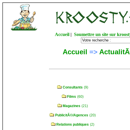
Accueil
|
Soumettre un site sur kroost
Accueil
=>
Actualit
Consultants
(9)
Films
(60)
Magazines
(21)
PublicitÃ©/Agences
(20)
Relations publiques
(2)