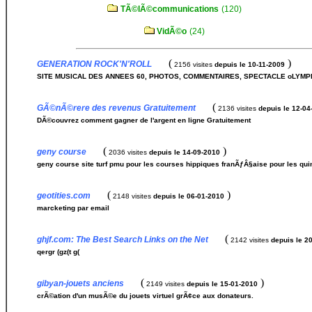
TÃ©lÃ©communications
(120)
VidÃ©o
(24)
(
)
GENERATION ROCK'N'ROLL
2156 visites
depuis le 10-11-2009
SITE MUSICAL DES ANNEES 60, PHOTOS, COMMENTAIRES, SPECTACLE oLYMPI
(
GÃ©nÃ©rere des revenus Gratuitement
2136 visites
depuis le 12-04
DÃ©couvrez comment gagner de l'argent en ligne Gratuitement
(
)
geny course
2036 visites
depuis le 14-09-2010
geny course site turf pmu pour les courses hippiques franÃƒÂ§aise pour les qui
(
)
geotities.com
2148 visites
depuis le 06-01-2010
marcketing par email
(
ghjf.com: The Best Search Links on the Net
2142 visites
depuis le 2
qergr (gz(t g(
(
)
gibyan-jouets anciens
2149 visites
depuis le 15-01-2010
crÃ©ation d'un musÃ©e du jouets virtuel grÃ¢ce aux donateurs.