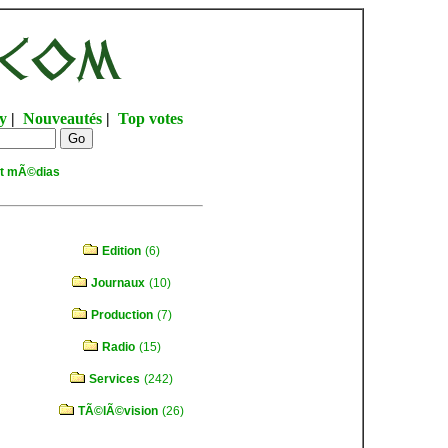
y
|
Nouveautés
|
Top votes
et mÃ©dias
Edition
(6)
Journaux
(10)
Production
(7)
Radio
(15)
Services
(242)
TÃ©lÃ©vision
(26)