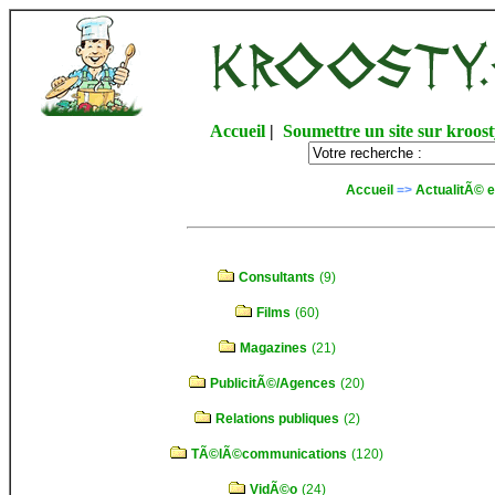
Accueil
|
Soumettre un site sur kroost
Accueil
=>
ActualitÃ© 
Consultants
(9)
Films
(60)
Magazines
(21)
PublicitÃ©/Agences
(20)
Relations publiques
(2)
TÃ©lÃ©communications
(120)
VidÃ©o
(24)