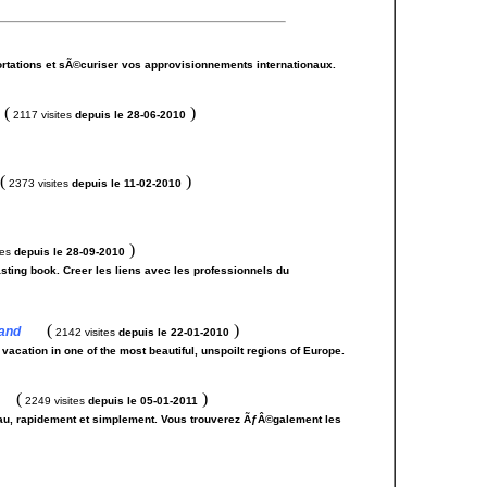
ortations et sÃ©curiser vos approvisionnements internationaux.
(
)
2117 visites
depuis le 28-06-2010
(
)
2373 visites
depuis le 11-02-2010
)
tes
depuis le 28-09-2010
sting book. Creer les liens avec les professionnels du
(
)
land
2142 visites
depuis le 22-01-2010
 vacation in one of the most beautiful, unspoilt regions of Europe.
(
)
2249 visites
depuis le 05-01-2011
'eau, rapidement et simplement. Vous trouverez ÃƒÂ©galement les