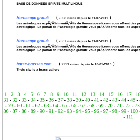
BASE DE DONNEES SPIRITE MULTILINGUE
(
)
Horoscope gratuit
2008 visites
depuis le 11-07-2011
Les astrologues expÃƒÂ©rimentÃƒÂ©s du Horoscopes-fr.com vous offrent des prÃ
astrologique. Le portail de l\'astrologie gratuite vous prÃƒÂ©sente tous les asp
(
)
Horoscope gratuit
2061 visites
depuis le 11-07-2011
Les astrologues expÃƒÂ©rimentÃƒÂ©s du Horoscopes-fr.com vous offrent des prÃ
astrologique. Le portail de l\'astrologie gratuite vous prÃƒÂ©sente tous les asp
(
)
horse-brasses.com
2253 visites
depuis le 10-01-2010
Thois site is a brass gallery
1
-
2
-
3
-
4
-
5
-
6
-
7
-
8
-
9
-
10
-
11
-
12
-
13
-
14
-
15
-
16
-
17
-
1
31
-
32
-
33
-
34
-
35
-
36
-
37
-
38
-
39
-
40
-
41
-
42
-
43
-
44
-
45
-
-
59
-
60
-
61
-
62
-
63
-
64
-
65
-
66
-
67
-
68
-
69
-
70
-
71
-
72
-
73
86
-
87
-
88
-
89
-
90
-
91
-
92
-
93
-
94
-
95
-
96
-
97
-
98
-
99
-
100
-
111