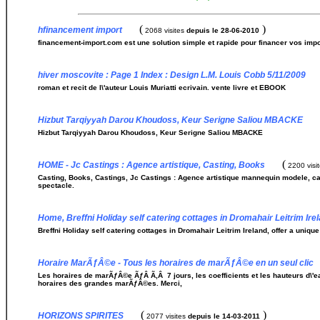
(
)
hfinancement import
2068 visites
depuis le 28-06-2010
financement-import.com est une solution simple et rapide pour financer vos imp
hiver moscovite : Page 1 Index : Design L.M. Louis Cobb 5/11/2009
roman et recit de l\'auteur Louis Muriatti ecrivain. vente livre et EBOOK
Hizbut Tarqiyyah Darou Khoudoss, Keur Serigne Saliou MBACKE
Hizbut Tarqiyyah Darou Khoudoss, Keur Serigne Saliou MBACKE
(
HOME - Jc Castings : Agence artistique, Casting, Books
2200 visi
Casting, Books, Castings, Jc Castings : Agence artistique mannequin modele, ca
spectacle.
Home, Breffni Holiday self catering cottages in Dromahair Leitrim Ire
Breffni Holiday self catering cottages in Dromahair Leitrim Ireland, offer a unique
Horaire MarÃƒÂ©e - Tous les horaires de marÃƒÂ©e en un seul clic
Les horaires de marÃƒÂ©e ÃƒÂ Ã‚Â 7 jours, les coefficients et les hauteurs d\
horaires des grandes marÃƒÂ©es. Merci,
(
)
HORIZONS SPIRITES
2077 visites
depuis le 14-03-2011