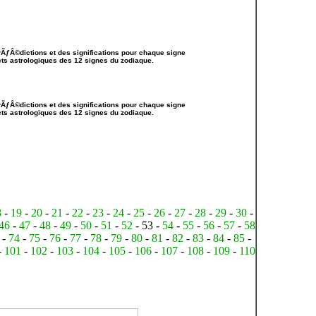
ƒÂ©dictions et des significations pour chaque signe
ects astrologiques des 12 signes du zodiaque.
ƒÂ©dictions et des significations pour chaque signe
ects astrologiques des 12 signes du zodiaque.
8
-
19
-
20
-
21
-
22
-
23
-
24
-
25
-
26
-
27
-
28
-
29
-
30
-
46
-
47
-
48
-
49
-
50
-
51
-
52
- 53 -
54
-
55
-
56
-
57
-
58
-
74
-
75
-
76
-
77
-
78
-
79
-
80
-
81
-
82
-
83
-
84
-
85
-
-
101
-
102
-
103
-
104
-
105
-
106
-
107
-
108
-
109
-
110